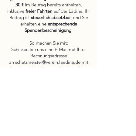
30 €
im Beitrag bereits enthalten,
inklusive
freier Fahrten
auf der Lädine. Ihr
Beitrag ist
steuerlich absetzbar
, und Sie
erhalten eine
entsprechende
Spendenbescheinigung
.
So machen Sie mit:
Schicken Sie uns eine E-Mail mit Ihrer
Rechnungsadresse
an
schatzmeister@verein.laedine.de
mit
dem Betreff „Rückenwind 100“ und Ihrer
Abbuchungserlaubnis (jährlich 100,00 €).
Jede Unterstützung hilft, die Lädine zu
bewahren – wir freuen uns auf Sie!
Ihr Wolfgang Hiß
Lädinen-Verein Immenstaad