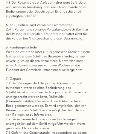
4.9 Der Reisende oder Ablader haftet dem Beförderer
und seinen in Ausübung ihrer Verrichtung handelnden
Bediensteten oder Beauftragten für alle schuldhaft
zugefügten Schäden.
5. Zoll-, Polizei- und Verwaltungsvorschriften
Zoll-, Polizei- und sonstige Verwaltungsvorschriften hat
der Passagier zu erfüllen. Der Betreiber haftet nicht für
die Folgen bei Nichtbeachtung dieser Bestimmung.
6. Fundgegenstände
Wer eine verlorene oder zurückgelassene Sache auf dem
Gebiet oder dem Schiff des Betreibers findet, hat sie
unverzüglich an diesen abzuliefern. Sie werden nach
einer Aufbewahrungszeit von zwei Wochen an das
Fundamt der Gemeinde Immenstaad weitergeleitet.
7. Gepäck
7.1 Der Passagier darf Begleitgepäck unentgeltlich
mitnehmen, wenn es ohne Behinderung des
Schiffsbetriebs und ohne Belästigung der Mitreisenden
untergebracht werden kann, Rollstühle
(Krankenfahrstühle) können u.U. nach Absprache an
Bord genommen werden. Es wird empfohlen, sich vor
Reisen mit dem Schiff über die mögliche Beförderung
von Rollstühlen zu informieren.
7.2 Für mitreisende Kinder dürfen Kinderwagen
unentgeltlich auf dem Schiff mitgeführt werden, wenn
genügend Platz vorhanden ist.
7.3 Gefährliche Gegenstände, insbesondere geladene