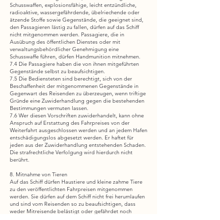
Schusswaffen, explosionsfähige, leicht entzündliche,
radioaktive, wassergefährdende, übelriechende oder
ätzende Stoffe sowie Gegenstände, die geeignet sind,
den Passagieren lästig zu fallen, dürfen auf das Schiff
nicht mitgenommen werden. Passagiere, die in
Ausübung des öffentlichen Dienstes oder mit
verwaltungsbehördlicher Genehmigung eine
Schusswaffe führen, dürfen Handmunition mitnehmen.
7.4 Die Passagiere haben die von ihnen mitgeführten
Gegenstände selbst zu beaufsichtigen.
7.5 Die Bediensteten sind berechtigt, sich von der
Beschaffenheit der mitgenommenen Gegenstände in
Gegenwart des Reisenden zu überzeugen, wenn triftige
Gründe eine Zuwiderhandlung gegen die bestehenden
Bestimmungen vermuten lassen.
7.6 Wer diesen Vorschriften zuwiderhandelt, kann ohne
Anspruch auf Erstattung des Fahrpreises von der
Weiterfahrt ausgeschlossen werden und an jedem Hafen
entschädigungslos abgesetzt werden. Er haftet für
jeden aus der Zuwiderhandlung entstehenden Schaden.
Die strafrechtliche Verfolgung wird hierdurch nicht
berührt.
8. Mitnahme von Tieren
Auf das Schiff dürfen Haustiere und kleine zahme Tiere
zu den veröffentlichten Fahrpreisen mitgenommen
werden. Sie dürfen auf dem Schiff nicht frei herumlaufen
und sind vom Reisenden so zu beaufsichtigen, dass
weder Mitreisende belästigt oder gefährdet noch
Sachen beschädigt werden. Hunde sind an kurzer Leine