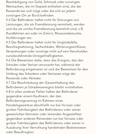
Beschädigung von Geld, Schmuck oder sonstigen
Wertsachen, die im Gepäck enthalten sind, die der
Reisende bei sich trägt oder die sich an jedem
sonstigen Ort an Bord befinden.
4.4 Der Beförderer haftet nicht für Störungen von
Leistungen, die als Fremdleistung vermittelt, werden
und die als solche Fremdleistung kenntlich sind, z.B.
Rundfahrten am oder im Zielort, Museumsbesuche,
Vorführungen etc.
4.5 Der Beförderer haftet nicht für Unglücksfälle,
Beschlagnahmung, Sachschäden, Witterungseinflüsse,
Verspätungen oder sonstige nicht auf sein Verschulden
zurückzuführende Unregelmäßigkeiten.
4.6 Die Beweislast dafür, dass das Ereignis, das den
Schaden oder Verlust verursacht hat, während der
Beförderung eingetreten ist und die Beweislast für den
Umfang des Schadens oder Verlustes trägt der
Reisende oder Ablader.
4.7 Die Beschränkung der Gesamthaftung des
Beförderers je Schadensereignis bleibt vorbehalten.
4.8 In allen anderen Fällen haftet der Beförderer
gegenüber einem Kaufmann, der den
Beförderungsvertrag im Rahmen eines
Handelsgewerbes abschließt nur bei Vorsatz oder
grober Fahrlässigkeit des Beförderers oder seiner
gesetzlichen Vertreter oder leitenden Angestellten
gegenüber anderen Reisenden nur bei Vorsatz oder
grober Fahrlässigkeit des Beförderers oder seiner in
Ausübung ihrer Verrichtung handelnden Bediensteten
oder Beauftragten.