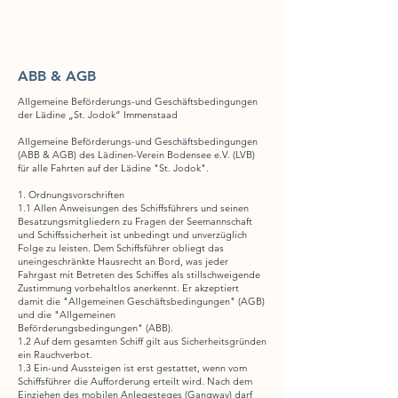
Lädinen-Verein Bodensee e. V.
ABB & AGB
Allgemeine Beförderungs-und Geschäftsbedingungen
der Lädine „St. Jodok“ Immenstaad
Allgemeine Beförderungs-und Geschäftsbedingungen
(ABB & AGB) des Lädinen-Verein Bodensee e.V. (LVB)
für alle Fahrten auf der Lädine "St. Jodok".
1. Ordnungsvorschriften
1.1 Allen Anweisungen des Schiffsführers und seinen
Besatzungsmitgliedern zu Fragen der Seemannschaft
und Schiffssicherheit ist unbedingt und unverzüglich
Folge zu leisten. Dem Schiffsführer obliegt das
uneingeschränkte Hausrecht an Bord, was jeder
Fahrgast mit Betreten des Schiffes als stillschweigende
Zustimmung vorbehaltlos anerkennt. Er akzeptiert
damit die "Allgemeinen Geschäftsbedingungen" (AGB)
und die "Allgemeinen
Beförderungsbedingungen" (ABB).
1.2 Auf dem gesamten Schiff gilt aus Sicherheitsgründen
ein Rauchverbot.
1.3 Ein-und Aussteigen ist erst gestattet, wenn vom
Schiffsführer die Aufforderung erteilt wird. Nach dem
Einziehen des mobilen Anlegesteges (Gangway) darf