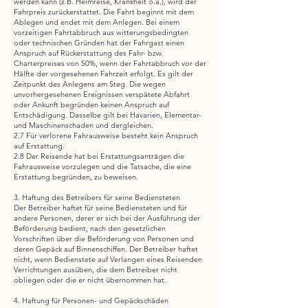
werden kann (z.B. Heimreise, Krankheit o.ä.), wird der
Fahrpreis zurückerstattet. Die Fahrt beginnt mit dem
Ablegen und endet mit dem Anlegen. Bei einem
vorzeitigen Fahrtabbruch aus witterungsbedingten
oder technischen Gründen hat der Fahrgast einen
Anspruch auf Rückerstattung des Fahr- bzw.
Charterpreises von 50%, wenn der Fahrtabbruch vor der
Hälfte der vorgesehenen Fahrzeit erfolgt. Es gilt der
Zeitpunkt des Anlegens am Steg. Die wegen
unvorhergesehenen Ereignissen verspätete Abfahrt
oder Ankunft begründen keinen Anspruch auf
Entschädigung. Dasselbe gilt bei Havarien, Elementar-
und Maschinenschaden und dergleichen.
2.7 Für verlorene Fahrausweise besteht kein Anspruch
auf Erstattung.
2.8 Der Reisende hat bei Erstattungsanträgen die
Fahrausweise vorzulegen und die Tatsache, die eine
Erstattung begründen, zu beweisen.
3. Haftung des Betreibers für seine Bediensteten
Der Betreiber haftet für seine Bediensteten und für
andere Personen, derer er sich bei der Ausführung der
Beförderung bedient, nach den gesetzlichen
Vorschriften über die Beförderung von Personen und
deren Gepäck auf Binnenschiffen. Der Betreiber haftet
nicht, wenn Bedienstete auf Verlangen eines Reisenden
Verrichtungen ausüben, die dem Betreiber nicht
obliegen oder die er nicht übernommen hat.
4. Haftung für Personen- und Gepäckschäden