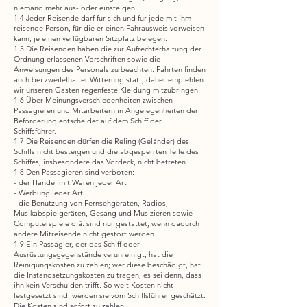
niemand mehr aus- oder einsteigen.
1.4 Jeder Reisende darf für sich und für jede mit ihm
reisende Person, für die er einen Fahrausweis vorweisen
kann, je einen verfügbaren Sitzplatz belegen.
1.5 Die Reisenden haben die zur Aufrechterhaltung der
Ordnung erlassenen Vorschriften sowie die
Anweisungen des Personals zu beachten. Fahrten finden
auch bei zweifelhafter Witterung statt, daher empfehlen
wir unseren Gästen regenfeste Kleidung mitzubringen.
1.6 Über Meinungsverschiedenheiten zwischen
Passagieren und Mitarbeitern in Angelegenheiten der
Beförderung entscheidet auf dem Schiff der
Schiffsführer.
1.7 Die Reisenden dürfen die Reling (Geländer) des
Schiffs nicht besteigen und die abgesperrten Teile des
Schiffes, insbesondere das Vordeck, nicht betreten.
1.8 Den Passagieren sind verboten:
- der Handel mit Waren jeder Art
- Werbung jeder Art
- die Benutzung von Fernsehgeräten, Radios,
Musikabspielgeräten, Gesang und Musizieren sowie
Computerspiele o.ä. sind nur gestattet, wenn dadurch
andere Mitreisende nicht gestört werden.
1.9 Ein Passagier, der das Schiff oder
Ausrüstungsgegenstände verunreinigt, hat die
Reinigungskosten zu zahlen; wer diese beschädigt, hat
die Instandsetzungskosten zu tragen, es sei denn, dass
ihn kein Verschulden trifft. So weit Kosten nicht
festgesetzt sind, werden sie vom Schiffsführer geschätzt.
Die Kosten sind sofort zu zahlen.