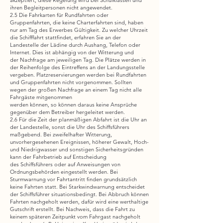
akzeptiert; diese Regelung wird bei Schulklassen und
ihren Begleitpersonen nicht angewendet.
2.5 Die Fahrkarten für Rundfahrten oder
Gruppenfahrten, die keine Charterfahrten sind, haben
nur am Tag des Erwerbes Gültigkeit. Zu welcher Uhrzeit
die Schifffahrt stattfindet, erfahren Sie an der
Landestelle der Lädine durch Aushang, Telefon oder
Internet. Dies ist abhängig von der Witterung und
der Nachfrage am jeweiligen Tag. Die Plätze werden in
der Reihenfolge des Eintreffens an der Landungsstelle
vergeben. Platzreservierungen werden bei Rundfahrten
und Gruppenfahrten nicht vorgenommen. Sollten
wegen der großen Nachfrage an einem Tag nicht alle
Fahrgäste mitgenommen
werden können, so können daraus keine Ansprüche
gegenüber dem Betreiber hergeleitet werden.
2.6 Für die Zeit der planmäßigen Abfahrt ist die Uhr an
der Landestelle, sonst die Uhr des Schiffsführers
maßgebend. Bei zweifelhafter Witterung,
unvorhergesehenen Ereignissen, höherer Gewalt, Hoch-
und Niedrigwasser und sonstigen Sicherheitsgründen
kann der Fahrbetrieb auf Entscheidung
des Schiffsführers oder auf Anweisungen von
Ordnungsbehörden eingestellt werden. Bei
Sturmwarnung vor Fahrtantritt finden grundsätzlich
keine Fahrten statt. Bei Starkwindwarnung entscheidet
der Schiffsführer situationsbedingt. Bei Abbruch können
Fahrten nachgeholt werden, dafür wird eine werthaltige
Gutschrift erstellt. Bei Nachweis, dass die Fahrt zu
keinem späteren Zeitpunkt vom Fahrgast nachgeholt