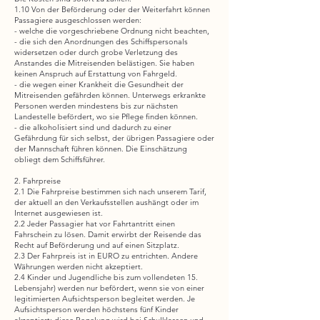
1.10 Von der Beförderung oder der Weiterfahrt können
Passagiere ausgeschlossen werden:
- welche die vorgeschriebene Ordnung nicht beachten,
- die sich den Anordnungen des Schiffspersonals
widersetzen oder durch grobe Verletzung des
Anstandes die Mitreisenden belästigen. Sie haben
keinen Anspruch auf Erstattung von Fahrgeld.
- die wegen einer Krankheit die Gesundheit der
Mitreisenden gefährden können. Unterwegs erkrankte
Personen werden mindestens bis zur nächsten
Landestelle befördert, wo sie Pflege finden können.
- die alkoholisiert sind und dadurch zu einer
Gefährdung für sich selbst, der übrigen Passagiere oder
der Mannschaft führen können. Die Einschätzung
obliegt dem Schiffsführer.
2. Fahrpreise
2.1 Die Fahrpreise bestimmen sich nach unserem Tarif,
der aktuell an den Verkaufsstellen aushängt oder im
Internet ausgewiesen ist.
2.2 Jeder Passagier hat vor Fahrtantritt einen
Fahrschein zu lösen. Damit erwirbt der Reisende das
Recht auf Beförderung und auf einen Sitzplatz.
2.3 Der Fahrpreis ist in EURO zu entrichten. Andere
Währungen werden nicht akzeptiert.
2.4 Kinder und Jugendliche bis zum vollendeten 15.
Lebensjahr) werden nur befördert, wenn sie von einer
legitimierten Aufsichtsperson begleitet werden. Je
Aufsichtsperson werden höchstens fünf Kinder