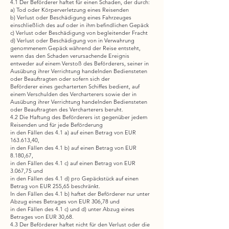
4.1 Der Beförderer haftet für einen Schaden, der durch:
a) Tod oder Körperverletzung eines Reisenden
b) Verlust oder Beschädigung eines Fahrzeuges
einschließlich des auf oder in ihm befindlichen Gepäck
c) Verlust oder Beschädigung von begleitender Fracht
d) Verlust oder Beschädigung von in Verwahrung
genommenem Gepäck während der Reise entsteht,
wenn das den Schaden verursachende Ereignis
entweder auf einem Verstoß des Beförderers, seiner in
Ausübung ihrer Verrichtung handelnden Bediensteten
oder Beauftragten oder sofern sich der
Beförderer eines gecharterten Schiffes bedient, auf
einem Verschulden des Vercharterers sowie der in
Ausübung ihrer Verrichtung handelnden Bediensteten
oder Beauftragten des Vercharterers beruht.
4.2 Die Haftung des Beförderers ist gegenüber jedem
Reisenden und für jede Beförderung
in den Fällen des 4.1 a) auf einen Betrag von EUR
163.613,40,
in den Fällen des 4.1 b) auf einen Betrag von EUR
8.180,67,
in den Fällen des 4.1 c) auf einen Betrag von EUR
3.067,75 und
in den Fällen des 4.1 d) pro Gepäckstück auf einen
Betrag von EUR 255,65 beschränkt.
In den Fällen des 4.1 b) haftet der Beförderer nur unter
Abzug eines Betrages von EUR 306,78 und
in den Fällen des 4.1 c) und d) unter Abzug eines
Betrages von EUR 30,68.
4.3 Der Beförderer haftet nicht für den Verlust oder die