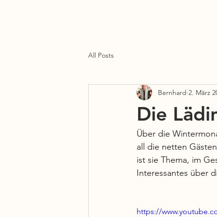
Start
Der Verein
Geschichte
Fahrten
Aktuelles
All Posts
Bernhard
2. März 2
Die Lädi
Über die Wintermonat
all die netten Gäste
ist sie Thema, im G
Interessantes über 
https://www.youtube