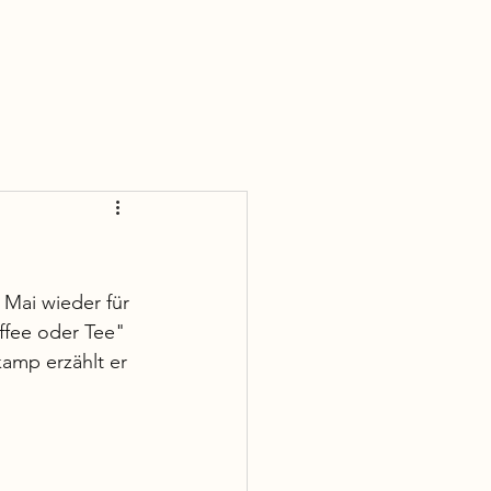
nden
Blog
Lädinen-Verein Bodensee e. 
 Mai wieder für 
ffee oder Tee" 
amp erzählt er 