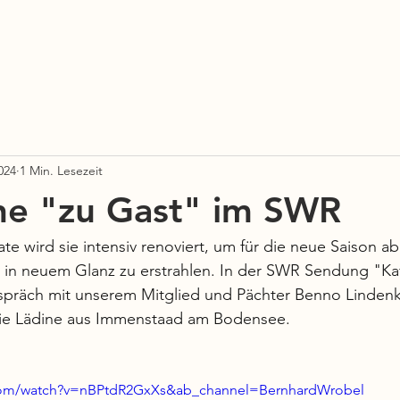
Mitglied werden
Partner & Freunde
Sponsoring
Spe
024
1 Min. Lesezeit
ne "zu Gast" im SWR
e wird sie intensiv renoviert, um für die neue Saison ab
n in neuem Glanz zu erstrahlen. In der SWR Sendung "Ka
espräch mit unserem Mitglied und Pächter Benno Lindenk
die Lädine aus Immenstaad am Bodensee. 
.com/watch?v=nBPtdR2GxXs&ab_channel=BernhardWrobel